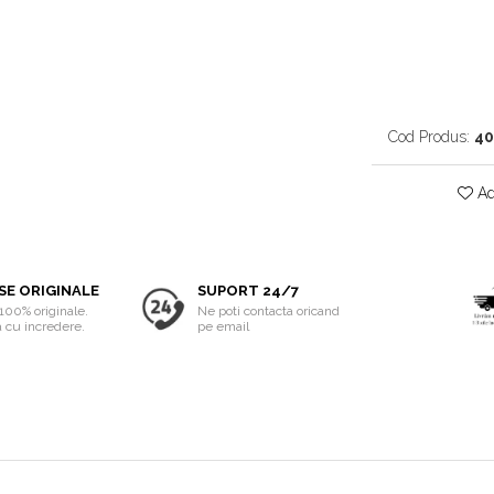
Cod Produs:
40
Ad
SE ORIGINALE
SUPORT 24/7
100% originale.
Ne poti contacta oricand
cu incredere.
pe email