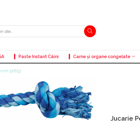
SA
Paste Instant Câini
Carne și organe congelate
 40 cm 32653
Jucarie P