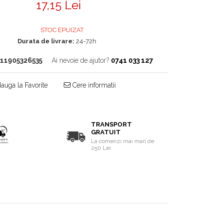
17,15 Lei
STOC EPUIZAT
Durata de livrare:
24-72h
11905326535
Ai nevoie de ajutor?
0741 033 127
auga la Favorite
Cere informatii
TRANSPORT
GRATUIT
La comenzi mai mari de
250 Lei