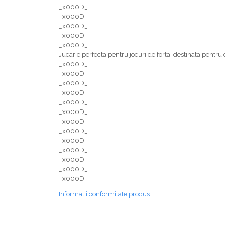
pentru Câini
_x000D_
_x000D_
Accesorii Auto & Bicicletă
_x000D_
Accesorii Acasă și Mobilier
_x000D_
_x000D_
Botnițe
Jucarie perfecta pentru jocuri de forta, destinata pentr
Identificare
_x000D_
_x000D_
Dresaj & Sport
_x000D_
_x000D_
_x000D_
_x000D_
_x000D_
_x000D_
_x000D_
_x000D_
_x000D_
_x000D_
_x000D_
Informatii conformitate produs