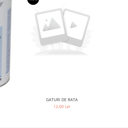
-11%
g
GATURI DE RATA
Susa Adu
Caini
12,00 Lei
2