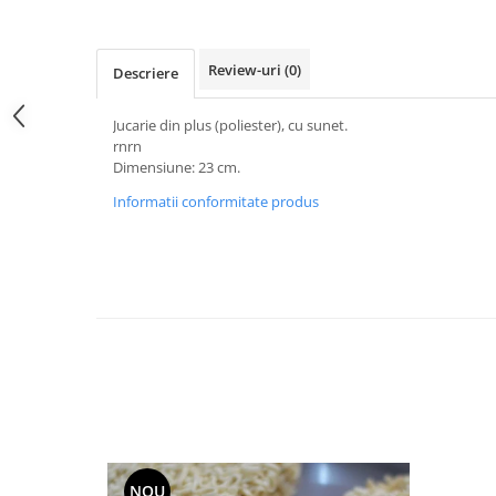
Accesorii Auto & Bicicletă
Accesorii Acasă și Mobilier
Review-uri
(0)
Descriere
Botnițe
Identificare
Jucarie din plus (poliester), cu sunet.
rnrn
Dresaj & Sport
Dimensiune: 23 cm.
Informatii conformitate produs
NOU