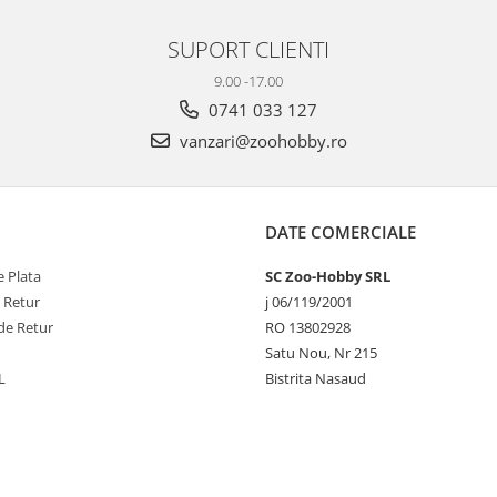
SUPORT CLIENTI
9.00 -17.00
0741 033 127
vanzari@zoohobby.ro
DATE COMERCIALE
 Plata
SC Zoo-Hobby SRL
e Retur
j 06/119/2001
de Retur
RO 13802928
Satu Nou, Nr 215
L
Bistrita Nasaud