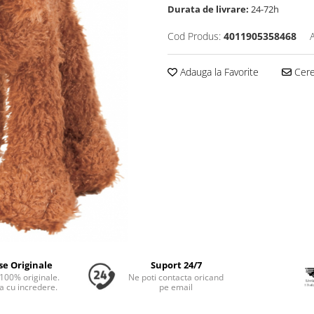
Durata de livrare:
24-72h
Cod Produs:
4011905358468
Adauga la Favorite
Cere 
se Originale
Suport 24/7
100% originale.
Ne poti contacta oricand
 cu incredere.
pe email