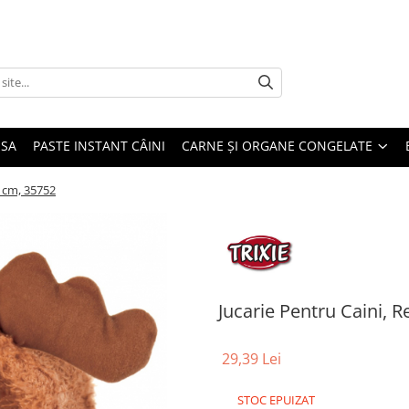
USA
PASTE INSTANT CÂINI
CARNE ȘI ORGANE CONGELATE
3 cm, 35752
Jucarie Pentru Caini, R
29,39 Lei
STOC EPUIZAT