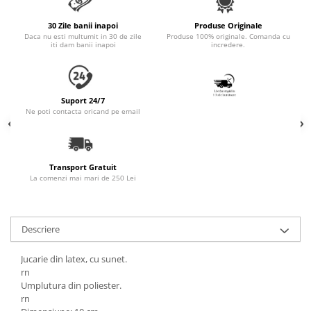
Accesorii Auto & Bicicletă
30 Zile banii inapoi
Produse Originale
Accesorii Acasă și Mobilier
Daca nu esti multumit in 30 de zile
Produse 100% originale. Comanda cu
iti dam banii inapoi
incredere.
Botnițe
Identificare
Dresaj & Sport
Suport 24/7
Ne poti contacta oricand pe email
Transport Gratuit
La comenzi mai mari de 250 Lei
Descriere
Jucarie din latex, cu sunet.
rn
Umplutura din poliester.
rn