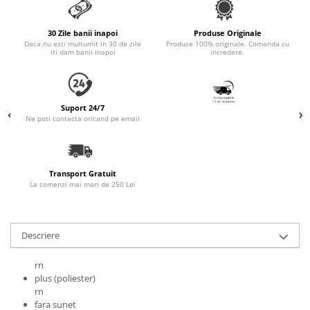
Accesorii Auto & Bicicletă
Accesorii Acasă și Mobilier
30 Zile banii inapoi
Produse Originale
Daca nu esti multumit in 30 de zile
Produse 100% originale. Comanda cu
Botnițe
iti dam banii inapoi
incredere.
Identificare
Dresaj & Sport
Suport 24/7
Ne poti contacta oricand pe email
Transport Gratuit
La comenzi mai mari de 250 Lei
Descriere
rn
plus (poliester)
rn
fara sunet