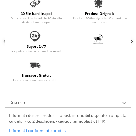
Accesorii Auto & Bicicletă
Accesorii Acasă și Mobilier
30 Zile banii inapoi
Produse Originale
Daca nu esti multumit in 30 de zile
Produse 100% originale. Comanda cu
iti dam banii inapoi
incredere.
Botnițe
Identificare
Dresaj & Sport
Suport 24/7
Ne poti contacta oricand pe email
Transport Gratuit
La comenzi mai mari de 250 Lei
Descriere
Informatii despre produs: - robusta si durabila. -.poate fi umpluta
cu delicii.- cu 2 deschideri. - cauciuc termoplastic (TPR).
Informatii conformitate produs