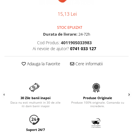
Accesorii Auto & Bicicletă
Accesorii Acasă și Mobilier
15,13 Lei
Botnițe
STOC EPUIZAT
Identificare
Durata de livrare:
24-72h
Dresaj & Sport
Cod Produs:
4011905033983
Ai nevoie de ajutor?
0741 033 127
Adauga la Favorite
Cere informatii
30 Zile banii inapoi
Produse Originale
Daca nu esti multumit in 30 de zile
Produse 100% originale. Comanda cu
iti dam banii inapoi
incredere.
Suport 24/7