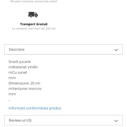
Ne poti contacta oricand pe email
Transport Gratuit
La comenzi mai mari de 250 Lei
Descriere
Snack-jucarie
rnMaterial: vinilin
rnCu sunet
rnrn
Dimensiune: 20 cm
rnVersiune: morcov
rnrn
..
Informatii conformitate produs
Review-uri
(0)