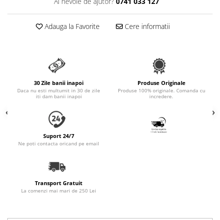
Ai nevoie de ajutor?
0741 033 127
Accesorii Auto & Bicicletă
Accesorii Acasă și Mobilier
Adauga la Favorite
Cere informatii
Botnițe
Identificare
Dresaj & Sport
30 Zile banii inapoi
Produse Originale
Daca nu esti multumit in 30 de zile
Produse 100% originale. Comanda cu
iti dam banii inapoi
incredere.
Suport 24/7
Ne poti contacta oricand pe email
Transport Gratuit
La comenzi mai mari de 250 Lei