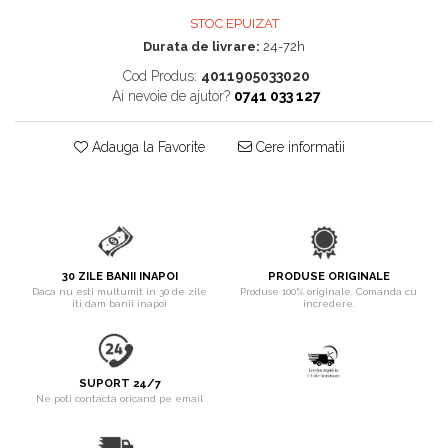
pentru Câini
STOC EPUIZAT
Accesorii Auto & Bicicletă
Durata de livrare:
24-72h
Accesorii Acasă și Mobilier
Cod Produs:
4011905033020
Botnițe
Ai nevoie de ajutor?
0741 033 127
Identificare
Adauga la Favorite
Cere informatii
Dresaj & Sport
30 ZILE BANII INAPOI
PRODUSE ORIGINALE
Daca nu esti multumit in 30 de zile
Produse 100% originale. Comanda cu
iti dam banii inapoi
incredere.
SUPORT 24/7
Ne poti contacta oricand pe email