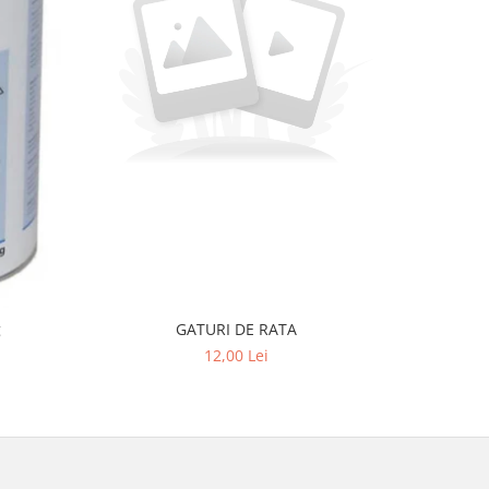
-11%
g
GATURI DE RATA
Susa Adu
Caini
12,00 Lei
2