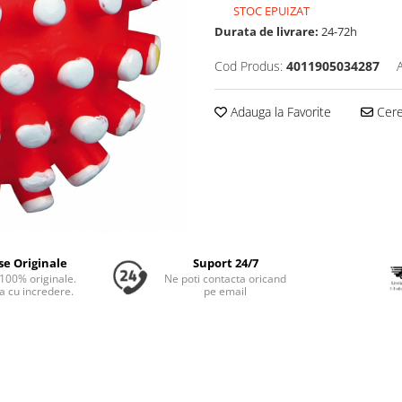
STOC EPUIZAT
Durata de livrare:
24-72h
Cod Produs:
4011905034287
Adauga la Favorite
Cere 
se Originale
Suport 24/7
100% originale.
Ne poti contacta oricand
 cu incredere.
pe email