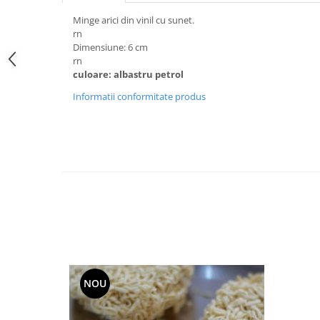
Accesorii Auto & Bicicletă
Minge arici din vinil cu sunet.
Accesorii Acasă și Mobilier
rn
Dimensiune: 6 cm
Botnițe
rn
culoare: albastru petrol
Identificare
Informatii conformitate produs
Dresaj & Sport
NOU