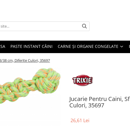
USA
PASTE INSTANT CÂINI
CARNE ȘI ORGANE CONGELATE
/38 cm, Diferite Culori, 35697
Jucarie Pentru Caini, 
Culori, 35697
26,61 Lei