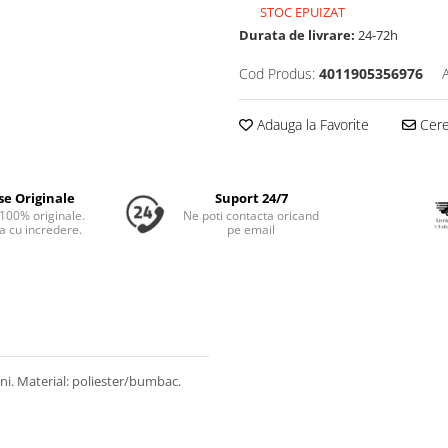
STOC EPUIZAT
Durata de livrare:
24-72h
Cod Produs:
4011905356976
Adauga la Favorite
Cere 
se Originale
Suport 24/7
100% originale.
Ne poti contacta oricand
 cu incredere.
pe email
ini. Material: poliester/bumbac.