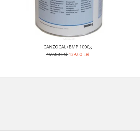
CANZOCAL+BMP 1000g
Susa Adu
Caini
459,00 Lei
439,00 Lei
2