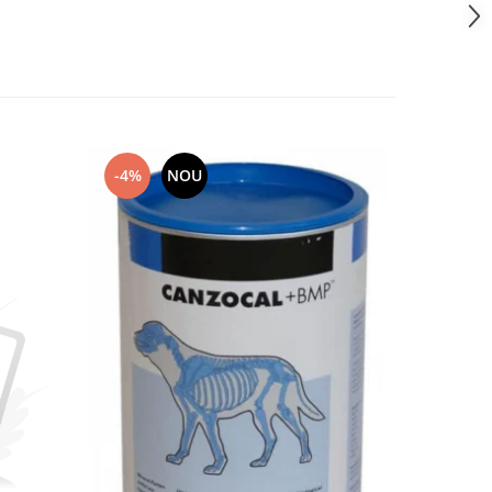
-4%
NOU
-11%