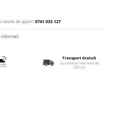
Ai nevoie de ajutor?
0741 033 127
informatii
Transport Gratuit
La comenzi mai mari de
250 Lei