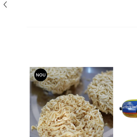
Accesorii Auto & Bicicletă
Accesorii Acasă și Mobilier
Botnițe
Identificare
Dresaj & Sport
NOU