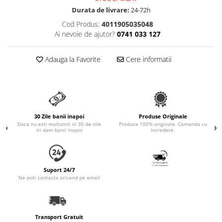
Accesorii Auto & Bicicletă
Durata de livrare:
24-72h
Accesorii Acasă și Mobilier
Cod Produs:
4011905035048
Ai nevoie de ajutor?
0741 033 127
Botnițe
Identificare
Adauga la Favorite
Cere informatii
Dresaj & Sport
30 Zile banii inapoi
Produse Originale
Daca nu esti multumit in 30 de zile
Produse 100% originale. Comanda cu
iti dam banii inapoi
incredere.
Suport 24/7
Ne poti contacta oricand pe email
Transport Gratuit