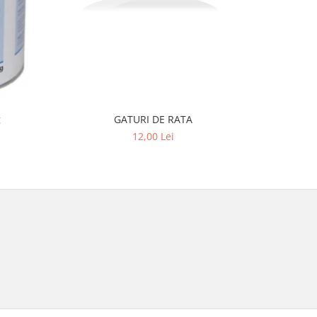
g
GATURI DE RATA
Susa Adu
Caini
12,00 Lei
2