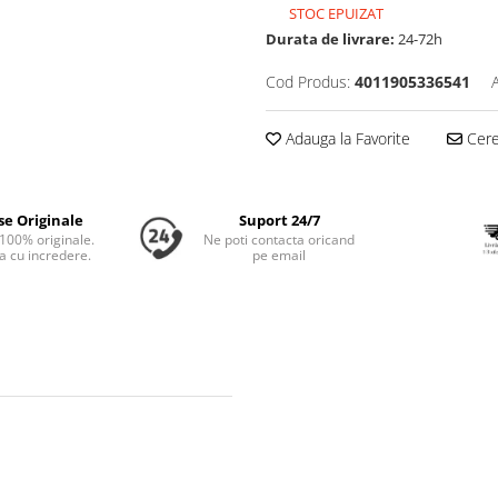
STOC EPUIZAT
Durata de livrare:
24-72h
Cod Produs:
4011905336541
Adauga la Favorite
Cere 
se Originale
Suport 24/7
100% originale.
Ne poti contacta oricand
 cu incredere.
pe email