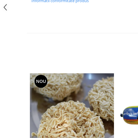
Informatii conformitate produs
Accesorii Auto & Bicicletă
Accesorii Acasă și Mobilier
Botnițe
Identificare
Dresaj & Sport
NOU