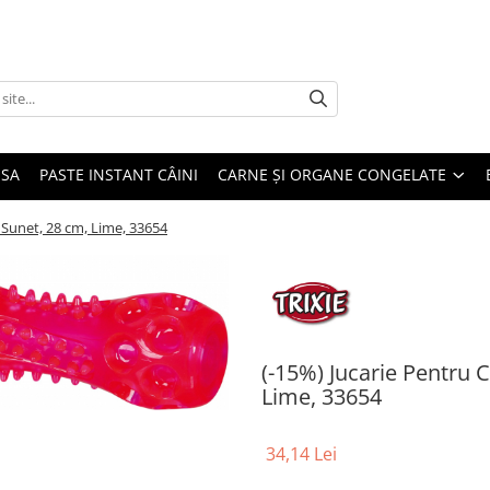
USA
PASTE INSTANT CÂINI
CARNE ȘI ORGANE CONGELATE
u Sunet, 28 cm, Lime, 33654
(-15%) Jucarie Pentru C
Lime, 33654
34,14 Lei