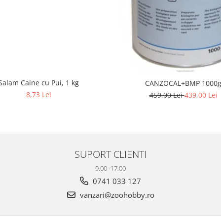
Salam Caine cu Pui, 1 kg
CANZOCAL+BMP 1000
8,73 Lei
459,00 Lei
439,00 Lei
SUPORT CLIENTI
9.00 -17.00
0741 033 127
vanzari@zoohobby.ro