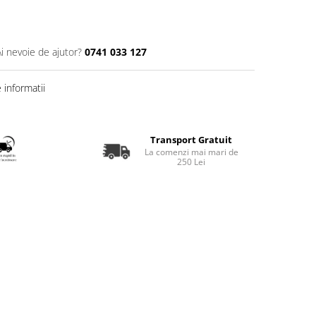
Ai nevoie de ajutor?
0741 033 127
informatii
Transport Gratuit
La comenzi mai mari de
250 Lei