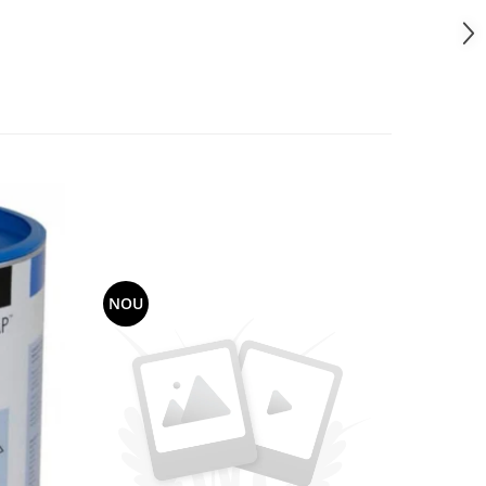
NOU
-11%