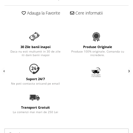
Accesorii Auto & Bicicletă
Adauga la Favorite
Cere informatii
Accesorii Acasă și Mobilier
Botnițe
Identificare
Dresaj & Sport
30 Zile banii inapoi
Produse Originale
Daca nu esti multumit in 30 de zile
Produse 100% originale. Comanda cu
iti dam banii inapoi
incredere.
Suport 24/7
Ne poti contacta oricand pe email
Transport Gratuit
La comenzi mai mari de 250 Lei