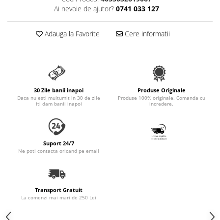
Accesorii Auto & Bicicletă
Ai nevoie de ajutor?
0741 033 127
Accesorii Acasă și Mobilier
Adauga la Favorite
Cere informatii
Botnițe
Identificare
Dresaj & Sport
30 Zile banii inapoi
Produse Originale
Daca nu esti multumit in 30 de zile
Produse 100% originale. Comanda cu
iti dam banii inapoi
incredere.
Suport 24/7
Ne poti contacta oricand pe email
Transport Gratuit
La comenzi mai mari de 250 Lei