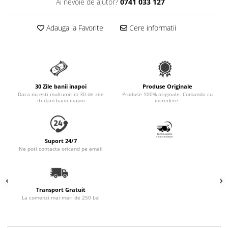
Ai nevoie de ajutor?
0741 033 127
Accesorii Auto & Bicicletă
Accesorii Acasă și Mobilier
Adauga la Favorite
Cere informatii
Botnițe
Identificare
Dresaj & Sport
30 Zile banii inapoi
Produse Originale
Daca nu esti multumit in 30 de zile
Produse 100% originale. Comanda cu
iti dam banii inapoi
incredere.
Suport 24/7
Ne poti contacta oricand pe email
Transport Gratuit
La comenzi mai mari de 250 Lei