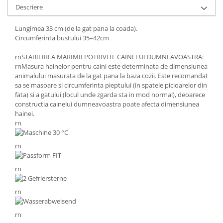
Descriere
Lungimea 33 cm (de la gat pana la coada).
Circumferinta bustului 35–42cm
rnSTABILIREA MARIMII POTRIVITE CAINELUI DUMNEAVOASTRA:
rnMasura hainelor pentru caini este determinata de dimensiunea
animalului masurata de la gat pana la baza cozii. Este recomandat
sa se masoare si circumferinta pieptului (in spatele picioarelor din
fata) si a gatului (locul unde zgarda sta in mod normal), deoarece
constructia cainelui dumneavoastra poate afecta dimensiunea
hainei.
rn
rn
rn
rn
rn