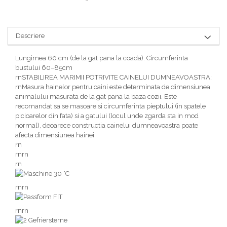
Descriere
Lungimea 60 cm (de la gat pana la coada). Circumferinta
bustului 60–85cm
rnSTABILIREA MARIMII POTRIVITE CAINELUI DUMNEAVOASTRA:
rnMasura hainelor pentru caini este determinata de dimensiunea
animalului masurata de la gat pana la baza cozii. Este
recomandat sa se masoare si circumferinta pieptului (in spatele
picioarelor din fata) si a gatului (locul unde zgarda sta in mod
normal), deoarece constructia cainelui dumneavoastra poate
afecta dimensiunea hainei.
rn
rnrn
rn
rnrn
rnrn