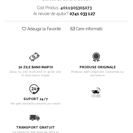
pentru Câini
Cod Produs:
4011905305073
Accesorii Auto & Bicicletă
Ai nevoie de ajutor?
0741 033 127
Accesorii Acasă și Mobilier
Botnițe
Adauga la Favorite
Cere informatii
Identificare
Dresaj & Sport
30 ZILE BANII INAPOI
PRODUSE ORIGINALE
Daca nu esti multumit in 30 de zile
Produse 100% originale. Comanda cu
iti dam banii inapoi
incredere.
SUPORT 24/7
Ne poti contacta oricand pe email
TRANSPORT GRATUIT
La comenzi mai mari de 250 Lei