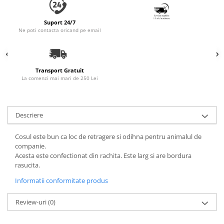
Accesorii Auto & Bicicletă
Accesorii Acasă și Mobilier
Suport 24/7
Ne poti contacta oricand pe email
Botnițe
Identificare
Dresaj & Sport
Transport Gratuit
La comenzi mai mari de 250 Lei
Descriere
Cosul este bun ca loc de retragere si odihna pentru animalul de
companie.
Acesta este confectionat din rachita. Este larg si are bordura
rasucita.
Informatii conformitate produs
Review-uri
(0)