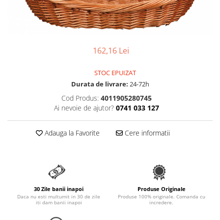
Pungi Igienice Pentru Câini
Patuțuri, Iglu și Ansambluri Sisal
Soluții de Curațat, Repelente,
pentru Pisici
Atractante și Parfumuri
Jucării pentru Pisici
Antiparazitare
162,16 Lei
Cuști transport pentru Pisici
Produse de Sănătate și Recuperare
Castroane pentru Mâncare și Apă
STOC EPUIZAT
Lese pentru Câini
Pisici
Durata de livrare:
24-72h
Zgărzi pentru Câini
Accesorii Casă și Mobilier
Cod Produs:
4011905280745
Hamuri pentru Câini
Ai nevoie de ajutor?
0741 033 127
Patuțuri și Coșuri pentru Câini
Adauga la Favorite
Cere informatii
Cuști și Genți Transport pentru
Câini
Castroane pentru Mâncare și Apa
Câini
Jucării pentru Câini
30 Zile banii inapoi
Produse Originale
Daca nu esti multumit in 30 de zile
Produse 100% originale. Comanda cu
Îmbrăcăminte și Încălțăminte
iti dam banii inapoi
incredere.
pentru Câini