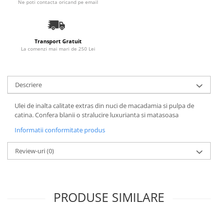
Ne poti contacta oricand pe email
Transport Gratuit
La comenzi mai mari de 250 Lei
Descriere
Ulei de inalta calitate extras din nuci de macadamia si pulpa de
catina. Confera blanii o stralucire luxurianta si matasoasa
Informatii conformitate produs
Review-uri
(0)
PRODUSE SIMILARE