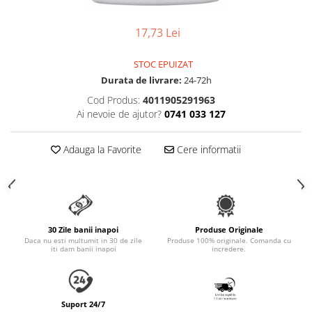
Accesorii Auto & Bicicletă
Accesorii Acasă și Mobilier
17,73 Lei
Botnițe
STOC EPUIZAT
Identificare
Durata de livrare:
24-72h
Dresaj & Sport
Cod Produs:
4011905291963
Ai nevoie de ajutor?
0741 033 127
Adauga la Favorite
Cere informatii
30 Zile banii inapoi
Produse Originale
Daca nu esti multumit in 30 de zile
Produse 100% originale. Comanda cu
iti dam banii inapoi
incredere.
Suport 24/7