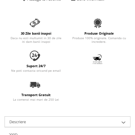
Accesorii Auto & Bicicletă
Accesorii Acasă și Mobilier
Botnițe
Identificare
30 Zile banii inapoi
Produse Originale
Daca nu esti multumit in 30 de zile
Produse 100% originale. Comanda cu
Dresaj & Sport
iti dam banii inapoi
incredere.
Suport 24/7
Ne poti contacta oricand pe email
Transport Gratuit
La comenzi mai mari de 250 Lei
Descriere
_x000D_