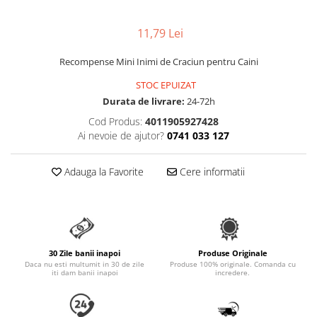
Accesorii Auto & Bicicletă
Accesorii Acasă și Mobilier
11,79 Lei
Botnițe
Recompense Mini Inimi de Craciun pentru Caini
Identificare
STOC EPUIZAT
Dresaj & Sport
Durata de livrare:
24-72h
Cod Produs:
4011905927428
Ai nevoie de ajutor?
0741 033 127
Adauga la Favorite
Cere informatii
30 Zile banii inapoi
Produse Originale
Daca nu esti multumit in 30 de zile
Produse 100% originale. Comanda cu
iti dam banii inapoi
incredere.