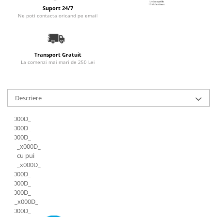
Suport 24/7
Ne poti contacta oricand pe email
Transport Gratuit
La comenzi mai mari de 250 Lei
Descriere
_x000D_
_x000D_
_x000D_
_x000D_
cu pui
_x000D_
_x000D_
_x000D_
_x000D_
_x000D_
_x000D_