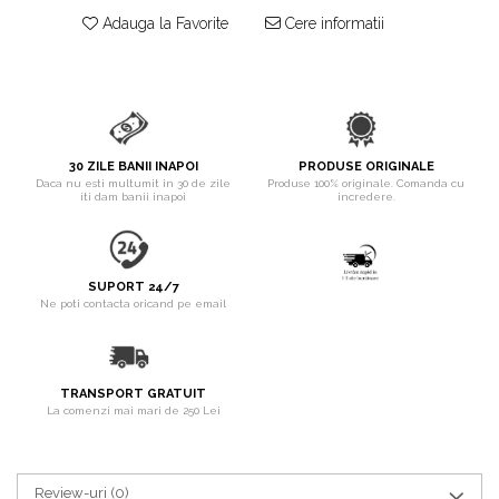
pentru Câini
Adauga la Favorite
Cere informatii
Accesorii Auto & Bicicletă
Accesorii Acasă și Mobilier
Botnițe
Identificare
30 ZILE BANII INAPOI
PRODUSE ORIGINALE
Dresaj & Sport
Daca nu esti multumit in 30 de zile
Produse 100% originale. Comanda cu
iti dam banii inapoi
incredere.
SUPORT 24/7
Ne poti contacta oricand pe email
TRANSPORT GRATUIT
La comenzi mai mari de 250 Lei
Review-uri
(0)