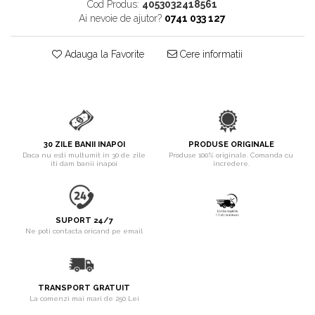
pentru Câini
Cod Produs:
4053032418561
Ai nevoie de ajutor?
0741 033 127
Accesorii Auto & Bicicletă
Accesorii Acasă și Mobilier
Adauga la Favorite
Cere informatii
Botnițe
Identificare
Dresaj & Sport
30 ZILE BANII INAPOI
PRODUSE ORIGINALE
Daca nu esti multumit in 30 de zile
Produse 100% originale. Comanda cu
iti dam banii inapoi
incredere.
SUPORT 24/7
Ne poti contacta oricand pe email
TRANSPORT GRATUIT
La comenzi mai mari de 250 Lei