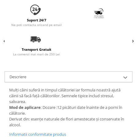
Accesorii Auto & Bicicletă
Accesorii Acasă și Mobilier
Suport 24/7
Botnițe
Ne poti contacta oricand pe email
Identificare
Dresaj & Sport
Transport Gratuit
La comenzi mai mari de 250 Lei
Descriere
Mulți câini suferă in timpul călătoriei iar formula noastră ajută
câinii să facă față călătoriilor. Semnele tipice includ stresul,
salivarea.
Mod de aplicare
: Dozare :12 picături date înainte de a porni în
călătorie.
Derivat din: esențe naturale de flori amestecate și conservate în
alcool.
Informatii conformitate produs