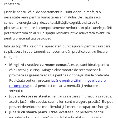
Pungi Igienice Pentru Câini
constantă.
Patuțuri, Iglu și Ansambluri Sisal
Soluții de Curațat, Repelente,
pentru Pisici
Jucăriile pentru câini de apartament nu sunt doar un moft, ci o
Atractante și Parfumuri
necesitate reală pentru bunăstarea animalului. Ele îi ajută să-și
Jucării pentru Pisici
consume energia, să-și dezvolte abilitățile cognitive și să evite
Antiparazitare
Cuști transport pentru Pisici
plictiseala care duce la comportamente nedorite. În plus, unele jucării
Produse de Sănătate și Recuperare
pot transforma chiar și un spațiu restrâns într-o adevărată aventură
Castroane pentru Mâncare și Apă
pentru prietenul tău patruped.
Lese pentru Câini
Pisici
Iată un top 10 al celor mai apreciate tipuri de jucării pentru câini care
Zgărzi pentru Câini
Accesorii Casă și Mobilier
se plictisesc în apartament, cu recomandări practice pentru fiecare
Hamuri pentru Câini
categorie:
Mingi interactive cu recompense
: Acestea sunt ideale pentru
Patuțuri și Coșuri pentru Câini
câinii activi și curioși. Mingea eliberatoare de recompense îi
Cuști și Genți Transport pentru
provoacă să găsească soluția pentru a obține gustările preferate.
Câini
Poți căuta opțiuni precum
jucărie pentru câini minge eliberare
recompense
, utilă pentru stimularea mentală și reducerea
Castroane pentru Mâncare și Apa
stresului.
Câini
Jucării de ros rezistente
: Pentru câinii care simt nevoia să roadă,
Jucării pentru Câini
aceste jucării din cauciuc sau nailon sunt o alegere practică. Ele pot
preveni deteriorarea mobilierului și îi mențin ocupați ore întregi.
Îmbrăcăminte și Încălțăminte
Jucării cu sfoară pentru tras
: Acestea sunt perfecte pentru
pentru Câini
jocurile de tip „tug of war” și pot fi folosite atât singuri, cât și