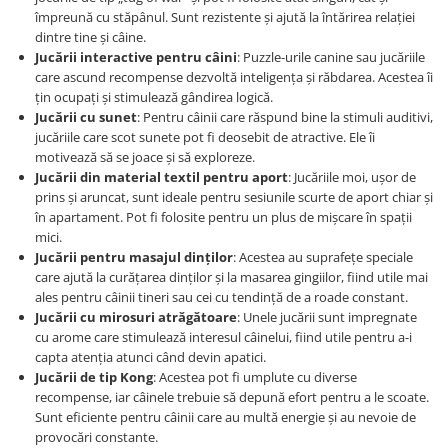
Accesorii Auto & Bicicletă
împreună cu stăpânul. Sunt rezistente și ajută la întărirea relației
dintre tine și câine.
Accesorii Acasă și Mobilier
Jucării interactive pentru câini
: Puzzle-urile canine sau jucăriile
Botnițe
care ascund recompense dezvoltă inteligența și răbdarea. Acestea îi
țin ocupați și stimulează gândirea logică.
Identificare
Jucării cu sunet
: Pentru câinii care răspund bine la stimuli auditivi,
Dresaj & Sport
jucăriile care scot sunete pot fi deosebit de atractive. Ele îi
motivează să se joace și să exploreze.
Jucării din material textil pentru aport
: Jucăriile moi, ușor de
prins și aruncat, sunt ideale pentru sesiunile scurte de aport chiar și
în apartament. Pot fi folosite pentru un plus de mișcare în spații
mici.
Jucării pentru masajul dinților
: Acestea au suprafețe speciale
care ajută la curățarea dinților și la masarea gingiilor, fiind utile mai
ales pentru câinii tineri sau cei cu tendință de a roade constant.
Jucării cu mirosuri atrăgătoare
: Unele jucării sunt impregnate
cu arome care stimulează interesul câinelui, fiind utile pentru a-i
capta atenția atunci când devin apatici.
Jucării de tip Kong
: Acestea pot fi umplute cu diverse
recompense, iar câinele trebuie să depună efort pentru a le scoate.
Sunt eficiente pentru câinii care au multă energie și au nevoie de
provocări constante.