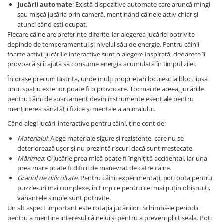
Jucării automate
: Există dispozitive automate care aruncă mingi
sau mișcă jucăria prin cameră, menținând câinele activ chiar și
atunci când ești ocupat.
Fiecare câine are preferințe diferite, iar alegerea jucăriei potrivite
depinde de temperamentul și nivelul său de energie. Pentru câinii
foarte activi, jucăriile interactive sunt o alegere inspirată, deoarece îi
provoacă și îi ajută să consume energia acumulată în timpul zilei.
În orașe precum Bistrița, unde mulți proprietari locuiesc la bloc, lipsa
unui spațiu exterior poate fi o provocare. Tocmai de aceea, jucăriile
pentru câini de apartament devin instrumente esențiale pentru
menținerea sănătății fizice și mentale a animalului.
Când alegi jucării interactive pentru câini, ține cont de:
Materialul
: Alege materiale sigure și rezistente, care nu se
deteriorează ușor și nu prezintă riscuri dacă sunt mestecate.
Mărimea
: O jucărie prea mică poate fi înghițită accidental, iar una
prea mare poate fi dificil de manevrat de către câine.
Gradul de dificultate
: Pentru câinii experimentați, poți opta pentru
puzzle-uri mai complexe, în timp ce pentru cei mai puțin obișnuiți,
variantele simple sunt potrivite.
Un alt aspect important este rotația jucăriilor. Schimbă-le periodic
pentru a menține interesul câinelui și pentru a preveni plictiseala. Poți