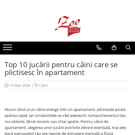
Câini
Pisici
Rozătoare
Carne și organe congelate
Recompense și Suplimente pentru
Recompense și Suplimente pentru
Cuști și Accesorii
Vită
Câini
Pisici
Pui
Paste Instant Câini
Hrană Uscată pentru Pisici
Vită
Hrană Uscată pentru Câini
Hrană Umedă pentru Pisici
Top 10 jucării pentru câini care se
Hrană Umedă pentru Câini
Așternuturi / Nisip Pentru Pisici
plictisesc în apartament
Îngrijirea Blănii pentru Câini -
Litiere pentru Pisici
Șampoane
Piepteni și Perii pentru Pisici
15 Mai 2026
|
Câini
Îngrijirea Blănii pentru Câini, Perii
Șampoane Pentru Pisici
Igienă Ochi și Urechi
Igienă Dentară, Ochi și Urechi
Atunci când ai un câine energic într-un apartament, plictiseala poate
Igienă Dentară
Îngrijirea Labuțelor și Ghearelor
apărea rapid, iar consecințele se văd adesea în comportamentul său:
Îngrijirea Labuțelor și Ghearelor
ros obiecte, lătrat excesiv sau chiar apatie. Pentru câinii de
Antiparazitare
apartament, alegerea unor jucării potrivite devine esențială, mai ales
Covorașe Absorbante și Scutece
Zgărzi, Lese și Hamuri pentru Pisici
dacă patrupedul tău are nevoie de stimulare mentală și fizică