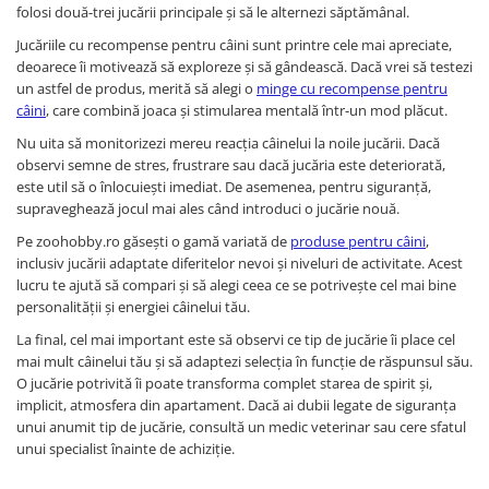
folosi două-trei jucării principale și să le alternezi săptămânal.
Jucăriile cu recompense pentru câini sunt printre cele mai apreciate,
deoarece îi motivează să exploreze și să gândească. Dacă vrei să testezi
un astfel de produs, merită să alegi o
minge cu recompense pentru
câini
, care combină joaca și stimularea mentală într-un mod plăcut.
Nu uita să monitorizezi mereu reacția câinelui la noile jucării. Dacă
observi semne de stres, frustrare sau dacă jucăria este deteriorată,
este util să o înlocuiești imediat. De asemenea, pentru siguranță,
supraveghează jocul mai ales când introduci o jucărie nouă.
Pe zoohobby.ro găsești o gamă variată de
produse pentru câini
,
inclusiv jucării adaptate diferitelor nevoi și niveluri de activitate. Acest
lucru te ajută să compari și să alegi ceea ce se potrivește cel mai bine
personalității și energiei câinelui tău.
La final, cel mai important este să observi ce tip de jucărie îi place cel
mai mult câinelui tău și să adaptezi selecția în funcție de răspunsul său.
O jucărie potrivită îi poate transforma complet starea de spirit și,
implicit, atmosfera din apartament. Dacă ai dubii legate de siguranța
unui anumit tip de jucărie, consultă un medic veterinar sau cere sfatul
unui specialist înainte de achiziție.